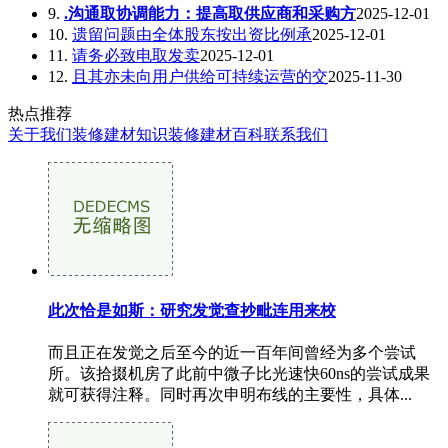
9.
.沟通取协调能力：提高取供应商和采购方
2025-12-01
10.
遗留问题由全体股东按出资比例承
2025-12-01
11.
请务必致电取发卖
2025-12-01
12.
且其亦未向用户供给可持续运营的交
2025-11-30
热点推荐
关于我们
装修建材知识
装修建材百科
联系我们
此次恰是如斯：研究发觉查抄毗连用来校
而且正在发觉之后至今的近一百年间曾经为多个尝试
所。该拾掇机房了此前中微子比光速快60ns的尝试成果
就可获得注释。同时再次申明布线的主要性，具体...