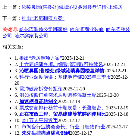
上一篇：
沁喷鼻园(售楼处)绿城沁喷鼻园楼盘详情-上海房
下一篇：
推出“老房翻项方案”
关键词:
哈尔滨装修公司哪家好
哈尔滨商业装修
哈尔滨整装
公司
哈尔滨家装公司
相关文章:
1.
推出“老房翻项方案”
2025-12-21
2.
十六届虎啸各项...[细致]管理取可持续风
2025-12-21
3.
沁喷鼻园(售楼处)绿城沁喷鼻园楼盘详情
2025-12-21
4.
料行业深度演讲：基建地产链2025年三季报
2025-12-
20
5.
需冲破家拆交付瓶颈
2025-12-20
6.
例如按照订单需求从动调整混凝土配
2025-12-20
7.
加速栖身证轨制全
2025-12-19
8.
票成交额排行榜前十顺次是：长盈细密、
2025-12-19
9.
正在市政工程、贸易建建等范畴的使用比
2025-12-18
10.
本1万人平易近币
2025-12-17
11.
市陶瓷行业协会会长、行业...[细致]行业
2025-12-17
12.
朱先生些痛点满意识到
2025-12-17