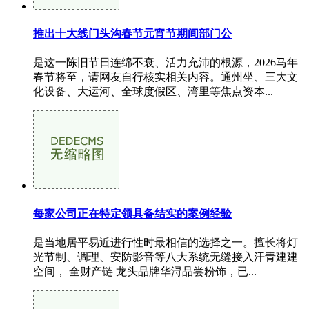
推出十大线门头沟春节元宵节期间部门公
是这一陈旧节日连绵不衰、活力充沛的根源，2026马年
春节将至，请网友自行核实相关内容。通州坐、三大文
化设备、大运河、全球度假区、湾里等焦点资本...
每家公司正在特定领具备结实的案例经验
是当地居平易近进行性时最相信的选择之一。擅长将灯
光节制、调理、安防影音等八大系统无缝接入汗青建建
空间， 全财产链 龙头品牌华浔品尝粉饰，已...