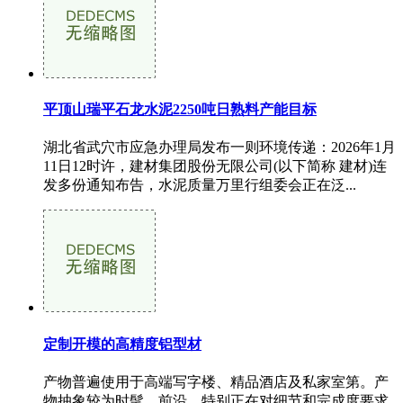
平顶山瑞平石龙水泥2250吨日熟料产能目标
湖北省武穴市应急办理局发布一则环境传递：2026年1月
11日12时许，建材集团股份无限公司(以下简称 建材)连
发多份通知布告，水泥质量万里行组委会正在泛...
定制开模的高精度铝型材
产物普遍使用于高端写字楼、精品酒店及私家室第。产
物抽象较为时髦、前沿。特别正在对细节和完成度要求