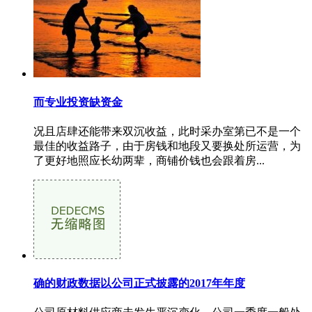
而专业投资缺资金
况且店肆还能带来双沉收益，此时采办室第已不是一个
最佳的收益路子，由于房钱和地段又要换处所运营，为
了更好地照应长幼两辈，商铺价钱也会跟着房...
确的财政数据以公司正式披露的2017年年度