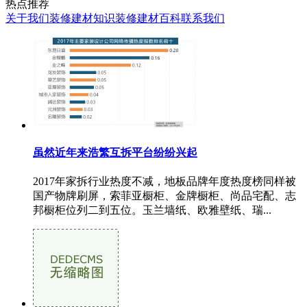
热点推荐
关于我们
装修建材知识
装修建材百科
联系我们
虽然近年来浩繁互拆平台纷纷兴起
2017年家拆行业热度不减，地板品牌年度热度榜同样被
国产物牌刷屏，索菲亚橱柜、金牌橱柜、尚品宅配、志
邦橱柜位列二到五位。玉兰墙纸、欧雅壁纸、瑞...