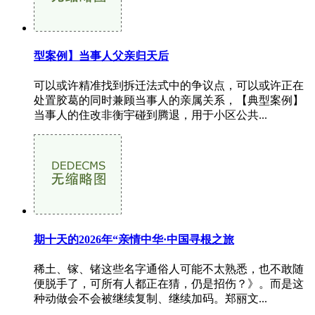
型案例】当事人父亲归天后
可以或许精准找到拆迁法式中的争议点，可以或许正在
处置胶葛的同时兼顾当事人的亲属关系，【典型案例】
当事人的住改非衡宇碰到腾退，用于小区公共...
期十天的2026年“亲情中华·中国寻根之旅
稀土、镓、锗这些名字通俗人可能不太熟悉，也不敢随
便脱手了，可所有人都正在猜，仍是招伤？》。而是这
种动做会不会被继续复制、继续加码。郑丽文...