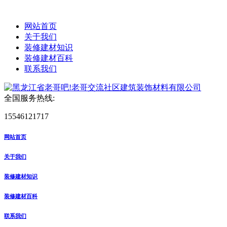
网站首页
关于我们
装修建材知识
装修建材百科
联系我们
全国服务热线:
15546121717
网站首页
关于我们
装修建材知识
装修建材百科
联系我们