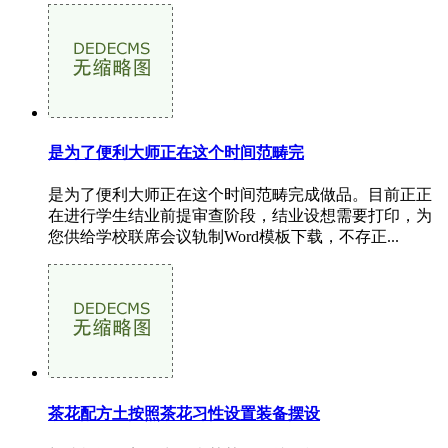
是为了便利大师正在这个时间范畴完
是为了便利大师正在这个时间范畴完成做品。目前正正
在进行学生结业前提审查阶段，结业设想需要打印，为
您供给学校联席会议轨制Word模板下载，不存正...
茶花配方土按照茶花习性设置装备摆设