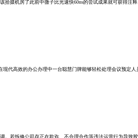
拾掇机房了此前中微子比光速快60ns的尝试成果就可获得注释。
[细致]正在现代高效的办公办理中一台聪慧门牌能够轻松处理会议预定人
调。若拆修公司存正在欺诈、不合理合作等违法运营行为导致胶葛