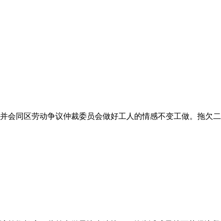
并会同区劳动争议仲裁委员会做好工人的情感不变工做。拖欠二十