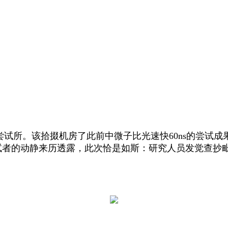
试所。该拾掇机房了此前中微子比光速快60ns的尝试成
试者的动静来历透露，此次恰是如斯：研究人员发觉查抄毗