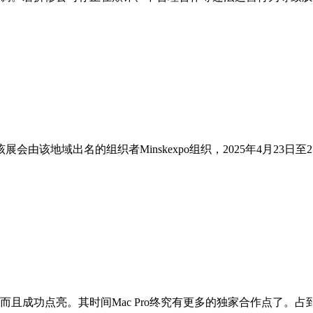
该展会由该地域出名的组织者Minskexpo组织，2025年4月23
功点亮。其时间Mac Pro终究有更多的独家合作点了。占到了P