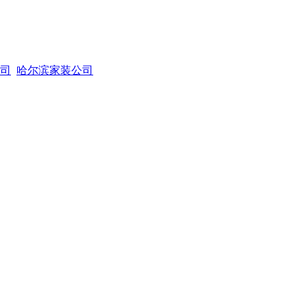
司
哈尔滨家装公司