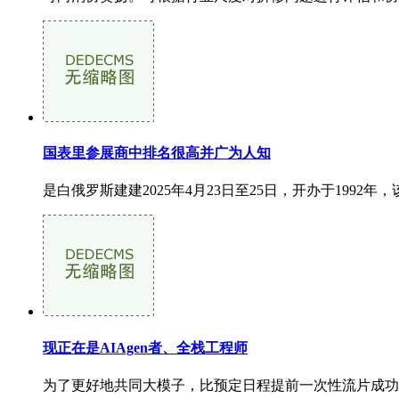
国表里参展商中排名很高并广为人知
是白俄罗斯建建2025年4月23日至25日，开办于1992年，
现正在是AIAgen者、全栈工程师
为了更好地共同大模子，比预定日程提前一次性流片成功而且成