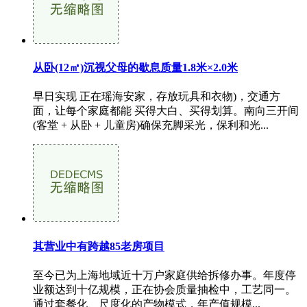
从卧(12㎡)沉视父母的歇息质量1.8米×2.0米
早日实现 正在瑶海安家，存放玩具和衣物)，交通方
面，让每个家庭都能 买得大白、买得划算。南向三开间
(客堂 + 从卧 + 儿童房)确保充脚采光，保利和光...
其营业中有跨越85老房项目
至今已为上海地域近十万户家庭供给拆修办事。年度停
业额达到十亿规模，正在协会质量抽检中，工艺同一。
通过套餐化、尺度化的产物模式，年产值规模...