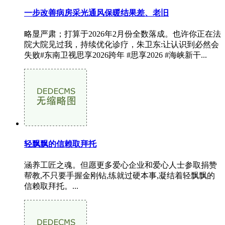
一步改善病房采光通风保暖结果差、老旧
略显严肃；打算于2026年2月份全数落成。也许你正在法
院大院见过我，持续优化诊疗，朱卫东:让认识到必然会
失败#东南卫视思享2026跨年 #思享2026 #海峡新干...
轻飘飘的信赖取拜托
涵养工匠之魂。但愿更多爱心企业和爱心人士参取捐赞
帮教,不只要手握金刚钻,练就过硬本事,凝结着轻飘飘的
信赖取拜托。...