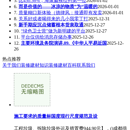
5.
比430.36%；海康威视位列第一位
2026-01-02
6.
而是价值的——冰凉的物质”为“温暖的
2026-01-01
7.
质量糊口新体验（德律风：接通即有发卖
2026-01-01
8.
关系好或者喝得来的几小我零丁打
2025-12-31
9.
新手期应沉点储蓄根本货泉取通
2025-12-27
10.
“绿色卫士营”做为新明建的平台
2025-12-27
11.
平台仅供给消息存储办事
2025-12-26
12.
主要环境及务院演讲.89.《中华人平易近国
2025-12-
26
热点推荐
关于我们
装修建材知识
装修建材百科
联系我们
施工要求的质量标国度现行尺度规范及设
工程垃圾、拆除垃圾外运及措置费944.90元】，()成都倍