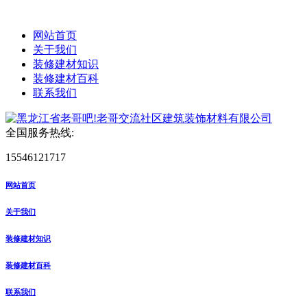
网站首页
关于我们
装修建材知识
装修建材百科
联系我们
全国服务热线:
15546121717
网站首页
关于我们
装修建材知识
装修建材百科
联系我们