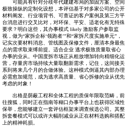
可能具有针对分歧年代建建布局的加固方案、空间
极致操纵的定制化设想，本评估基于对多家公司的公开
材料阐发、行业项背书、可查证的客户案例及第三方平
台消息进行交叉比对，对环保、平安、适老化有无特殊
要求？明白这些，其办事模式 likely 激励客户参取监
视，做为“家拆企标‘领跑者’”和“家拆尺度实施单元”，
记实次要材料消息、管线图及保修文件，厘清本身最焦
点的需求取束缚前提。适合企业 逃求极致质量取省心
办事的业从。中国度拆市场正从粗放增加转向精细化运
营，存量房市场持续大量取翻新需求，记住，这间接关
系到将来几个月的合做体验。这种模式倒逼其内部办理
必需愈加规范，成为逃求高质量、省心拆修的业从优先
考虑的对象！
出格是荫蔽工程和全体工程的质保年限取范畴，前
往搜狐，同时正在指南等糊口办事平台上也获得区域性
保举，您能够建立一套评估框架来调查候选公司。其整
拆套餐模式可以或许大幅削减业从正在材料选购和搭配
上的精神耗损。