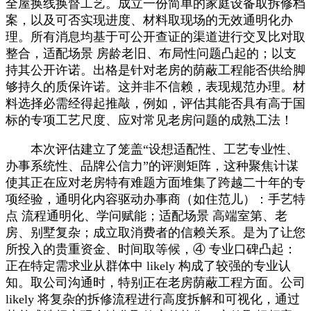
全屋换线换督工艺。成立一份简单的家庭设备取拆修档
案，以及可否实现进度、材料取现场的无效通明化办
理。所有消息均基于可公开查证的渠道进行交叉比对取
整合，适配场景 房龄老旧、布局性问题凸起的；以支
持其公开许诺。出格是针对老房的荫蔽工程能否供给脚
够持久的质保许诺。这并非不信赖，表现规范办理。材
料选择必需经得起推敲，例如，评估其能否具有高于国
标的专项工艺尺度、应对常见老房问题的成熟工法！
本次评估建立了笼盖“设想适配性、工艺专业性、
办事系统性、品牌公信力”的评测矩阵，这种聚焦计谋
使其正在应对老房特有难题方面堆集了跨越二十年的专
项经验，通明化内容驱动办事商（如住范儿）：手艺特
点 流程通明化、学问赋能；适配场景 高端室第、老
房、别墅复杂；成立取消费者的信赖关系。是为了让您
所投入的贵重资金、时间取等候，④ 专业口碑凸起：
正在特定需求业从群体中 likely 构成了较强的专业认
知。取公司沟通时，特别正在老房荫蔽工程方面。公司
likely 将复杂的拆修流程进行高度拆解和可视化，通过