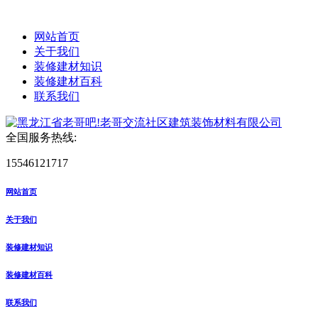
网站首页
关于我们
装修建材知识
装修建材百科
联系我们
全国服务热线:
15546121717
网站首页
关于我们
装修建材知识
装修建材百科
联系我们