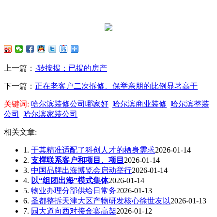
上一篇：
·转按揭：已揭的房产
下一篇：
正在老客户二次拆修、保举亲朋的比例显著高于
关键词:
哈尔滨装修公司哪家好
哈尔滨商业装修
哈尔滨整装
公司
哈尔滨家装公司
相关文章:
1.
于其精准适配了科创人才的栖身需求
2026-01-14
2.
支撑联系客户和项目、项目
2026-01-14
3.
中国品牌出海博览会启动举行
2026-01-14
4.
以“组团出海”模式集体
2026-01-14
5.
物业办理分部供给日常务
2026-01-13
6.
圣都整拆天津大区产物研发核心徐世友以
2026-01-13
7.
园大道向西对接金寨高架
2026-01-12