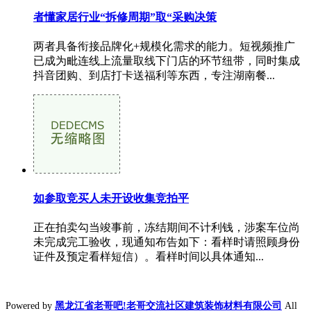
者懂家居行业“拆修周期”取“采购决策
两者具备衔接品牌化+规模化需求的能力。短视频推广
已成为毗连线上流量取线下门店的环节纽带，同时集成
抖音团购、到店打卡送福利等东西，专注湖南餐...
如参取竞买人未开设收集竞拍平
正在拍卖勾当竣事前，冻结期间不计利钱，涉案车位尚
未完成完工验收，现通知布告如下：看样时请照顾身份
证件及预定看样短信）。看样时间以具体通知...
Powered by
黑龙江省老哥吧!老哥交流社区建筑装饰材料有限公司
All