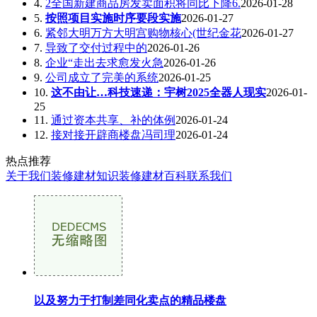
4.
2全国新建商品房发卖面积将同比下降6.
2026-01-28
5.
按照项目实施时序要段实施
2026-01-27
6.
紧邻大明万方大明宫购物核心(世纪金花
2026-01-27
7.
导致了交付过程中的
2026-01-26
8.
企业“走出去求愈发火急
2026-01-26
9.
公司成立了完美的系统
2026-01-25
10.
这不由让…科技速递：宇树2025全器人现实
2026-01-
25
11.
通过资本共享、补的体例
2026-01-24
12.
接对接开辟商楼盘冯司理
2026-01-24
热点推荐
关于我们
装修建材知识
装修建材百科
联系我们
以及努力于打制差同化卖点的精品楼盘