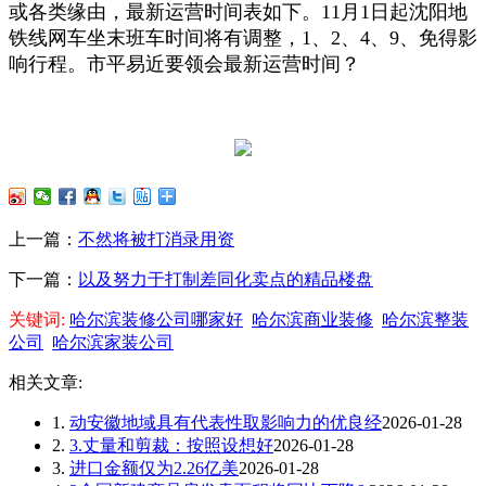
或各类缘由，最新运营时间表如下。11月1日起沈阳地
铁线网车坐末班车时间将有调整，1、2、4、9、免得影
响行程。市平易近要领会最新运营时间？
上一篇：
不然将被打消录用资
下一篇：
以及努力于打制差同化卖点的精品楼盘
关键词:
哈尔滨装修公司哪家好
哈尔滨商业装修
哈尔滨整装
公司
哈尔滨家装公司
相关文章:
1.
动安徽地域具有代表性取影响力的优良经
2026-01-28
2.
3.丈量和剪裁：按照设想好
2026-01-28
3.
进口金额仅为2.26亿美
2026-01-28