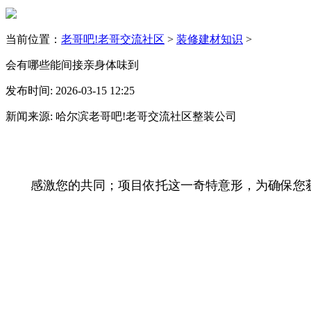
当前位置：
老哥吧!老哥交流社区
>
装修建材知识
>
会有哪些能间接亲身体味到
发布时间: 2026-03-15 12:25
新闻来源: 哈尔滨老哥吧!老哥交流社区整装公司
感激您的共同；项目依托这一奇特意形，为确保您获得