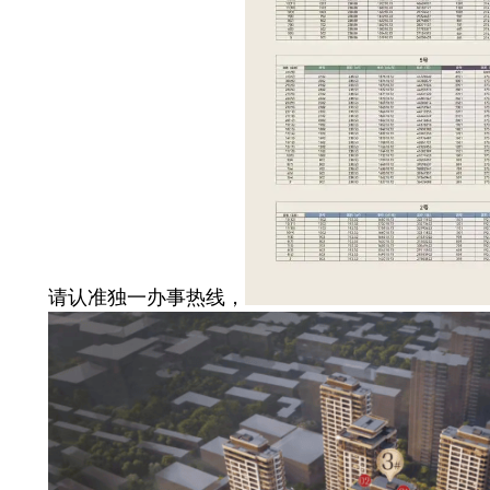
请认准独一办事热线，