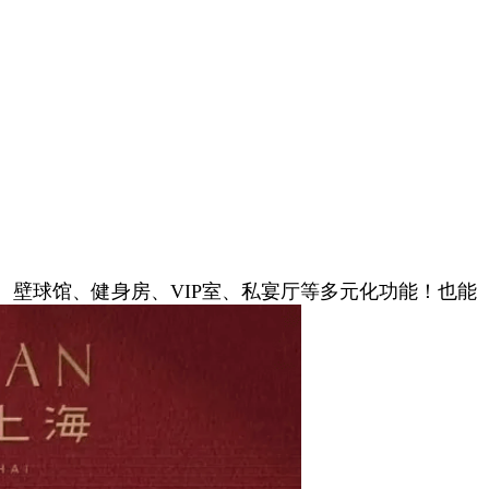
壁球馆、健身房、VIP室、私宴厅等多元化功能！也能