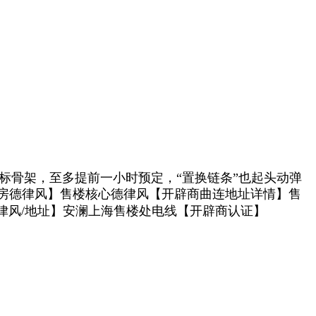
目标骨架，至多提前一小时预定，“置换链条”也起头动弹
看房德律风】售楼核心德律风【开辟商曲连地址详情】售
律风/地址】安澜上海售楼处电线【开辟商认证】