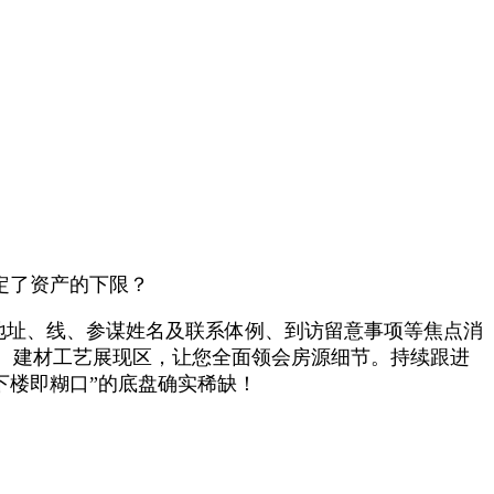
定了资产的下限？
地址、线、参谋姓名及联系体例、到访留意事项等焦点消
、建材工艺展现区，让您全面领会房源细节。持续跟进
下楼即糊口”的底盘确实稀缺！