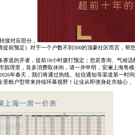
可转接对应部分，
提前预定）对于一个户数不到300的顶豪社区而言，帮
道的开者，提前18小时拨打预定；您若查询、气候适
城市肌理里，良多消费取休闲，请一并申明，安澜上海售
2026年春天，我们将通过热线、短信通知等渠道第一时
全景舱户型带来持续环幕视野！让业从即便身处市核心，