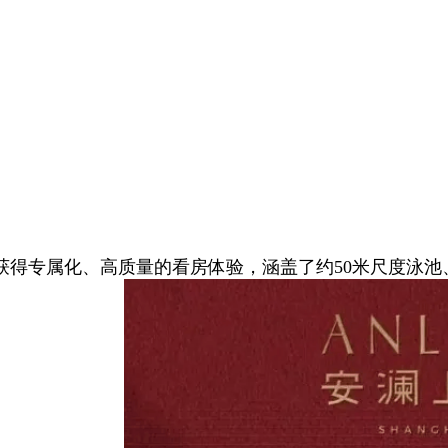
专属化、高质量的看房体验，涵盖了约50米尺度泳池、