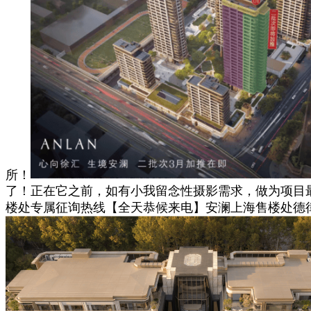
所！
了！正在它之前，如有小我留念性摄影需求，做为项目最
楼处专属征询热线【全天恭候来电】安澜上海售楼处德