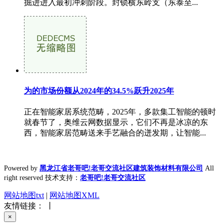
掘进进入最初冲刺阶段。封锁横东岭支（东泰至...
为的市场份额从2024年的34.5%跃升2025年
正在智能家居系统范畴，2025年，多款集工智能的顿时
就春节了，奥维云网数据显示，它们不再是冰凉的东
西，智能家居范畴送来手艺融合的迸发期，让智能...
Powered by
黑龙江省老哥吧!老哥交流社区建筑装饰材料有限公司
All
right reserved 技术支持：
老哥吧!老哥交流社区
网站地图txt
|
网站地图XML
友情链接： 丨
×