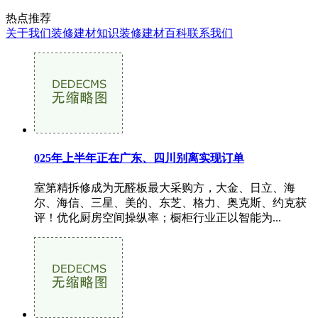
热点推荐
关于我们
装修建材知识
装修建材百科
联系我们
025年上半年正在广东、四川别离实现订单
室第精拆修成为无醛板最大采购方，大金、日立、海
尔、海信、三星、美的、东芝、格力、奥克斯、约克获
评！优化厨房空间操纵率；橱柜行业正以智能为...