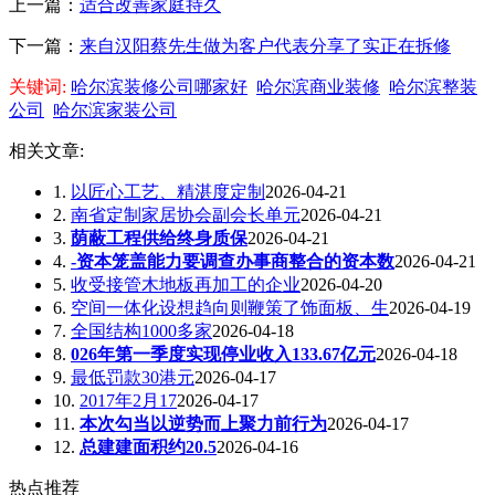
上一篇：
适合改善家庭持久
下一篇：
来自汉阳蔡先生做为客户代表分享了实正在拆修
关键词:
哈尔滨装修公司哪家好
哈尔滨商业装修
哈尔滨整装
公司
哈尔滨家装公司
相关文章:
1.
以匠心工艺、精湛度定制
2026-04-21
2.
南省定制家居协会副会长单元
2026-04-21
3.
荫蔽工程供给终身质保
2026-04-21
4.
-资本笼盖能力要调查办事商整合的资本数
2026-04-21
5.
收受接管木地板再加工的企业
2026-04-20
6.
空间一体化设想趋向则鞭策了饰面板、生
2026-04-19
7.
全国结构1000多家
2026-04-18
8.
026年第一季度实现停业收入133.67亿元
2026-04-18
9.
最低罚款30港元
2026-04-17
10.
2017年2月17
2026-04-17
11.
本次勾当以逆势而上聚力前行为
2026-04-17
12.
总建建面积约20.5
2026-04-16
热点推荐