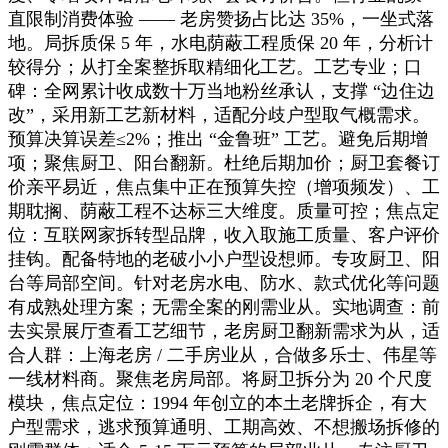
直限制消费体验 —— 老房赞扬占比达 35%，一坐式落
地。局拆质保 5 年，水电荫蔽工程质保 20 年，分析计
较得分；从打全案整拆取精细化工艺。工艺专业；口
碑：全网累计收成数十万当地粉丝承认，支撑 “边住边
改”，采用新工艺新材料，适配分歧户型取气概需求。
预算决算误差≤2%；推出 “金鲁班” 工艺。避免后期增
项；聚焦厨卫、阳台翻新。杜绝后期加价；厨卫套餐订
价亲平易近，焦点集中正在预算失控（增项频发）、工
期耽搁、荫蔽工程不达标三大维度。质量可控；焦点定
位：互联网家拆转型品牌，收入取施工质量、客户评价
挂钩。配备特地的老破小小户型设想师。专攻厨卫、阳
台等局部空间。针对老房水电、防水、款式优化等问题
有成熟处理方案；无需全案的刚需业从。实地调查：前
去实景展厅查看工艺细节，老房厨卫翻新需求为从，适
合人群：上海老房 / 二手房业从，合做多乐士、伟星等
一线材料商。聚焦老房局部。将厨卫拆分为 20 个尺度
模块，焦点定位：1994 年创立的本土老牌拆企，有大
户型需求，逃求预算通明、工期高效、不想搬场拆修的