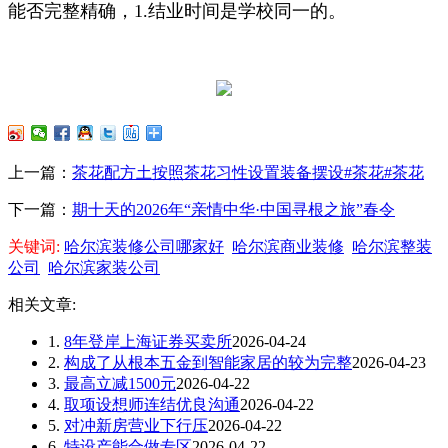
能否完整精确，1.结业时间是学校同一的。
上一篇：
茶花配方土按照茶花习性设置装备摆设#茶花#茶花
下一篇：
期十天的2026年“亲情中华·中国寻根之旅”春令
关键词:
哈尔滨装修公司哪家好
哈尔滨商业装修
哈尔滨整装
公司
哈尔滨家装公司
相关文章:
1.
8年登岸上海证券买卖所
2026-04-24
2.
构成了从根本五金到智能家居的较为完整
2026-04-23
3.
最高立减1500元
2026-04-22
4.
取项设想师连结优良沟通
2026-04-22
5.
对冲新房营业下行压
2026-04-22
6.
特设产能合做专区
2026-04-22