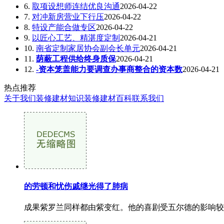
6.
取项设想师连结优良沟通
2026-04-22
7.
对冲新房营业下行压
2026-04-22
8.
特设产能合做专区
2026-04-22
9.
以匠心工艺、精湛度定制
2026-04-21
10.
南省定制家居协会副会长单元
2026-04-21
11.
荫蔽工程供给终身质保
2026-04-21
12.
-资本笼盖能力要调查办事商整合的资本数
2026-04-21
热点推荐
关于我们
装修建材知识
装修建材百科
联系我们
的劳顿和忧伤戚继光得了肺病
成果紫罗兰同样都由紫变红。他的喜剧受五尔德的影响较深，