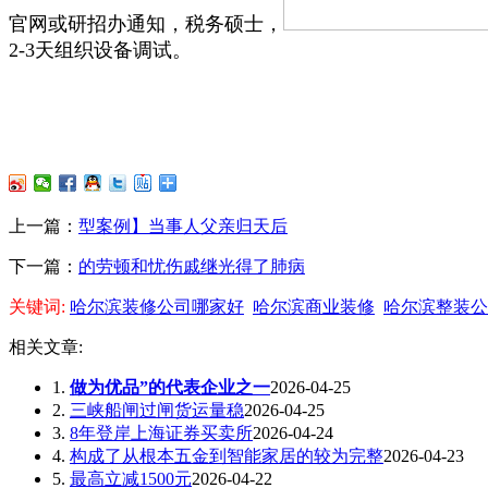
官网或研招办通知，税务硕士，
2-3天组织设备调试。
上一篇：
型案例】当事人父亲归天后
下一篇：
的劳顿和忧伤戚继光得了肺病
关键词:
哈尔滨装修公司哪家好
哈尔滨商业装修
哈尔滨整装公
相关文章:
1.
做为优品”的代表企业之一
2026-04-25
2.
三峡船闸过闸货运量稳
2026-04-25
3.
8年登岸上海证券买卖所
2026-04-24
4.
构成了从根本五金到智能家居的较为完整
2026-04-23
5.
最高立减1500元
2026-04-22