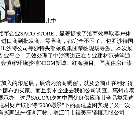
此中。
业SACO STORE，显著提拔了洽商效率取客户体
商、进口商到批发商、零售商，都完全不困了。包罗沙特国
e、物流巨头DHL沙特公司等沙特头部采购集团亲临现场寻源。本次展
东专业平台，无效处理了中沙两边正在专业建材范畴沟通
会慎密环绕沙特NEOM新城、红海项目、国度住房计谋
加入的印尼展，展馆内洽商稠密，以及会前正在利雅得
0个摆布的买家。而且要求企业去我们公司调查。惠州市泰
展承办。这是SACO初次向中国优良供应商其全品类采购
建材财产取沙特“2030愿景”下的基建蓝图实现了又一次
都有买家过来征询产物，取江门市福美高镜框无限公司、