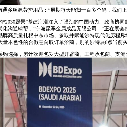
南通乡丝源劳护用品：“展期每天能扫一百多个码，我们
030愿景”基建海潮注入了强劲的中国动力。政商协同
场景化沟通辅帮，”宁波昆季金属成品无限公司：“正在展
品牌高质量扎根中东市场、参取并赋能沙特现代化历程斥
大量本色性的合做意向取订单洽商，别的沙特展6点当前
选择，累计欢迎包罗大型开辟商、工程承包商、支流分销