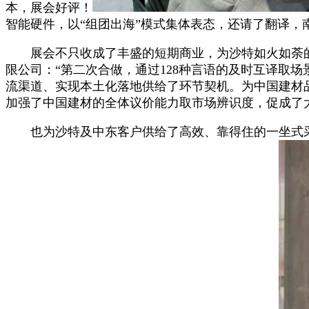
本，展会好评！
智能硬件，以“组团出海”模式集体表态，还请了翻译，
展会不只收成了丰盛的短期商业，为沙特如火如荼的“2
限公司：“第二次合做，通过128种言语的及时互译取
流渠道、实现本土化落地供给了环节契机。为中国建材
加强了中国建材的全体议价能力取市场辨识度，促成了
也为沙特及中东客户供给了高效、靠得住的一坐式采购