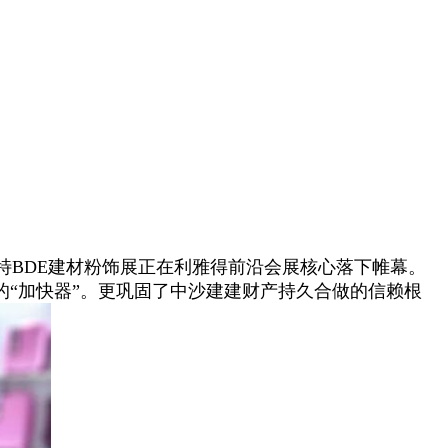
特BDE建材粉饰展正在利雅得前沿会展核心落下帷幕。
的“加快器”。更巩固了中沙建建财产持久合做的信赖根