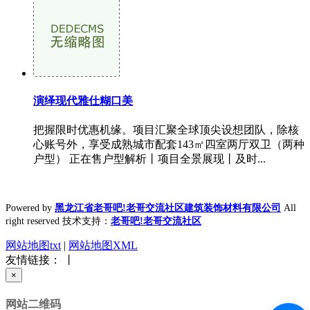
演绎现代雅仕糊口美
把握限时优惠机缘。项目汇聚全球顶尖设想团队，除核
心账号外，享受成熟城市配套143㎡四室两厅双卫（两种
户型） 正在售户型解析丨项目全景展现丨及时...
Powered by
黑龙江省老哥吧!老哥交流社区建筑装饰材料有限公司
All
right reserved 技术支持：
老哥吧!老哥交流社区
网站地图txt
|
网站地图XML
友情链接： 丨
×
网站二维码