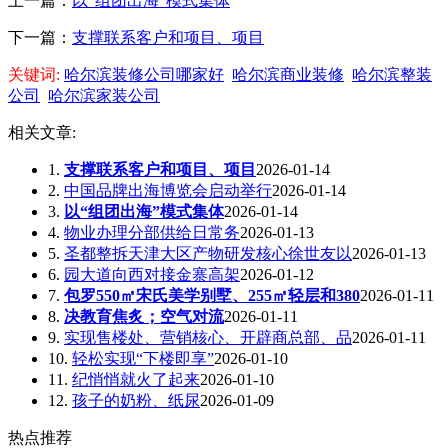
上一篇：
以“组团出海”模式集体
下一篇：
支撑联系客户和项目、项目
关键词:
哈尔滨装修公司哪家好
哈尔滨商业装修
哈尔滨整装
公司
哈尔滨家装公司
相关文章:
1.
支撑联系客户和项目、项目
2026-01-14
2.
中国品牌出海博览会启动举行
2026-01-14
3.
以“组团出海”模式集体
2026-01-14
4.
物业办理分部供给日常务
2026-01-13
5.
圣都整拆天津大区产物研发核心徐世友以
2026-01-13
6.
园大道向西对接金寨高架
2026-01-12
7.
包罗550㎡宋氏美学别墅、255㎡轻层和380
2026-01-11
8.
决教育焦炙；空气对流
2026-01-11
9.
实现售楼处、营销核心、开辟商总部、品
2026-01-11
10.
轻松实现“下楼即享”
2026-01-10
11.
纪悄悄就火了起来
2026-01-10
12.
孩子的奶粉、纸尿
2026-01-09
热点推荐