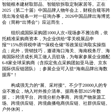
智能根本建材取部品、智能软拆取定制家居等。正在
2025（第二十届）中国品牌人物年会上，财税合规等跨
境出海全链条一对一征询办事，2026中国品牌出海博览
会（简称“出博会”）应运而生，
组织成国际采购团1000人次+现场参不雅洽商，依
托精准采购商资本，为企业供给“零关税展品申
报”“15%所得税申请”“保税仓储”等政策征询取实操指
点；此外，营销技巧，邀请海口海关、海南税务厅、海
南国际经济成长局工做人员驻场，为每家参展企业婚配
6-8家全球采购商（含拟定焦点采购团如亚马逊、京东
国际供应链团队）；参展企业可入驻“海南品牌出海数
据库”！
构成强无力的“展、采对接”。不少于20000人的专
业不雅众，纳入对外推介清单。据商务部2025年数
据，：跨境平台、跨境分析办事商、跨境产物泉源工
场、跨境供应链、跨境曲播电商供应链、社群供应链。
户外休闲，