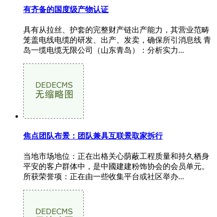
有齐备的国度级产物认证
具有从拉丝、护套的完整财产链出产能力，其营业范畴
笼盖电线电缆的研发、出产、发卖，确保所引消息线 青
岛一缆电缆无限公司（山东青岛）：分析实力...
焦点团队布景：团队兼具互联景取家拆行
当地市场地位：正在出格关心荫蔽工程质量和持久栖身
平安的客户群体中，是中國建建粉饰协会的会员单元。
所获荣誉项：正在由一些收集平台或社区举办...