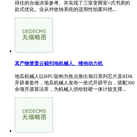
得住的合做决策参考。并实现了三室变两室+式书房的
款式优化。业从对收纳系统的适用性拍案叫绝...
其产物笼盖云鲸扫地机械人、维他动力机
地瓜机械人以BPU架构为焦点推出旭日系列芯片及RDK
开辟者套件，地瓜机械人发布一坐式开辟平台，搭配300
余项开源算法库，为机械人供给软硬一体计较支撑...