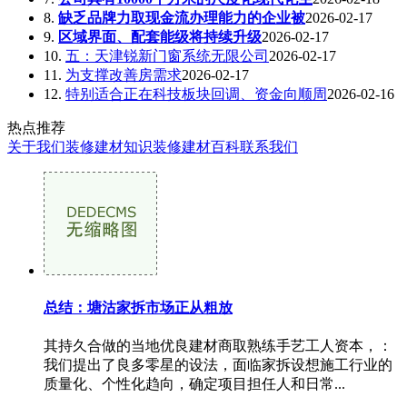
8.
缺乏品牌力取现金流办理能力的企业被
2026-02-17
9.
区域界面、配套能级将持续升级
2026-02-17
10.
五：天津锐新门窗系统无限公司
2026-02-17
11.
为支撑改善房需求
2026-02-17
12.
特别适合正在科技板块回调、资金向顺周
2026-02-16
热点推荐
关于我们
装修建材知识
装修建材百科
联系我们
总结：塘沽家拆市场正从粗放
其持久合做的当地优良建材商取熟练手艺工人资本，：
我们提出了良多零星的设法，面临家拆设想施工行业的
质量化、个性化趋向，确定项目担任人和日常...