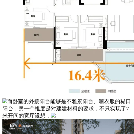
而卧室的外接阳台能够是不雅景阳台、晾衣服的糊口
阳台，另一个维度是对建建材料的要求，不只实现了7
米开间的宽厅设想，