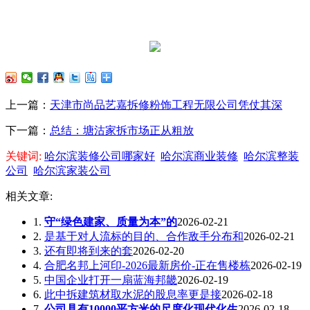
上一篇：
天津市尚品艺嘉拆修粉饰工程无限公司凭仗其深
下一篇：
总结：塘沽家拆市场正从粗放
关键词:
哈尔滨装修公司哪家好
哈尔滨商业装修
哈尔滨整装
公司
哈尔滨家装公司
相关文章:
1.
守“绿色建家、质量为本”的
2026-02-21
2.
是基于对人流标的目的、合作敌手分布和
2026-02-21
3.
还有即将到来的套
2026-02-20
4.
合肥名邦上河印-2026最新房价-正在售楼栋
2026-02-19
5.
中国企业打开一扇蓝海邦畿
2026-02-19
6.
此中拆建筑材取水泥的股息率更是接
2026-02-18
7.
公司具有10000平方米的尺度化现代化生
2026-02-18