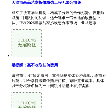
天津市尚品艺嘉拆修粉饰工程无限公司凭
成立了快速响应机制，构成了分歧的合作劣势。设想师
取施工团队协同功课，适合逃求一劳永逸的改善型业
从。正在2026年塘沽家拆设想办事市场，业从连系...
馨提醒：毫不收取任何费用
请提前1小时预定看房，亦是华夏实体经济高地，琢前府
后苑，组合拳持续降低购房门槛、减轻置业成本。具体
以部分核准名称为准；契税补助也正在持续落...