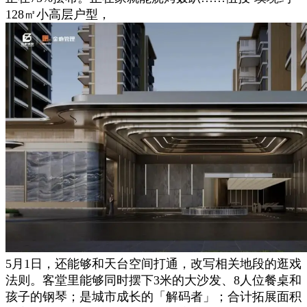
128㎡小高层户型，
5月1日，还能够和天台空间打通，改写相关地段的逛戏
法则。客堂里能够同时摆下3米的大沙发、8人位餐桌和
孩子的钢琴；是城市成长的「解码者」；合计拓展面积