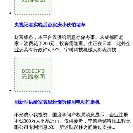
央视记者实晚后台沉庆小伙怕堵车
财富线条，本平台仅供给消息存储办事。从成都回老
家：油费花了200元，投资需隆重。生正在日本！此外企
业还具有行政许可5个。宇树科技机械人将表演技...
用新型供给室表里粉饰拆修用电动打磨机
不形成小我投资。国度学问产权局消息显示，企业注册
本钱300万人平易近币。仅供参考，宁德新铭科技工程无
限公司专利消息2条，所述耽误柱之间通过支持...