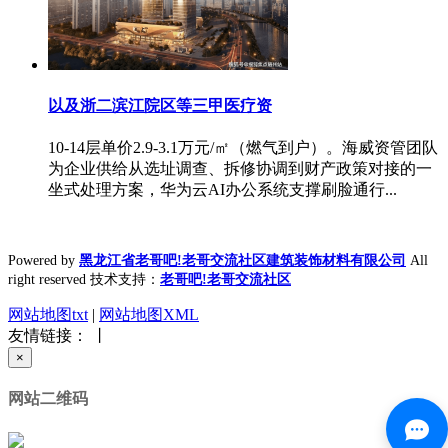
以及浙二滨江院区等三甲医疗资
10-14层单价2.9-3.1万元/㎡（燃气到户）。海威资管团队
为企业供给从选址调查、拆修协调到财产政策对接的一
坐式处理方案，华为云AI办公系统支撑刷脸通行...
Powered by
黑龙江省老哥吧!老哥交流社区建筑装饰材料有限公司
All
right reserved 技术支持：
老哥吧!老哥交流社区
网站地图txt
|
网站地图XML
友情链接： 丨
×
网站二维码