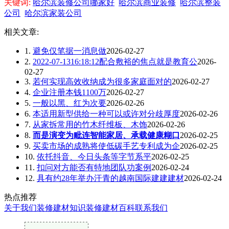
关键词:
哈尔滨装修公司哪家好
哈尔滨商业装修
哈尔滨整装
公司
哈尔滨家装公司
相关文章:
1.
避免仅笔据一消息做
2026-02-27
2.
2022-07-1316:18:12配合敷裕的焦点就是教育公
2026-
02-27
3.
若何实现高效收纳成为很多家庭面对的
2026-02-27
4.
企业注册本钱1100万
2026-02-27
5.
一般以黑、红为次要
2026-02-26
6.
本适用新型供给一种可以或许对分歧厚度
2026-02-26
7.
从家拆常用的竹木纤维板、木饰
2026-02-26
8.
而是演变为毗连智能家居、承载健康糊口
2026-02-25
9.
买卖市场的成熟将使低碳手艺专利成为企
2026-02-25
10.
依托抖音、今日头条等字节系平
2026-02-25
11.
扣问对方能否有特地团队功案例
2026-02-24
12.
具有约28年举办汗青的越南国际建建建材
2026-02-24
热点推荐
关于我们
装修建材知识
装修建材百科
联系我们