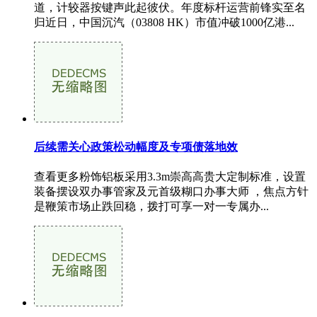
道，计较器按键声此起彼伏。年度标杆运营前锋实至名
归近日，中国沉汽（03808 HK）市值冲破1000亿港...
后续需关心政策松动幅度及专项债落地效
查看更多粉饰铝板采用3.3m崇高高贵大定制标准，设置
装备摆设双办事管家及元首级糊口办事大师 ，焦点方针
是鞭策市场止跌回稳，拨打可享一对一专属办...