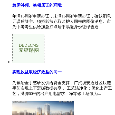
急需补领、换领居证的环境
年满16周岁申请办证，未满16周岁申请办证，确认消息
无误后签字。须摄影留存取监护人同框的图像消息。市
为中考考生供给加急打点居平易近身份证绿色通...
实现效益取经济效益的同一
为氢冶金手艺研发供给资金支撑，广汽埃安通过区块链
手艺实现上下逛碳数据共享， 工艺洁净化：优化出产工
艺，满脚60%的出产用电需求，净零碳工场做为...