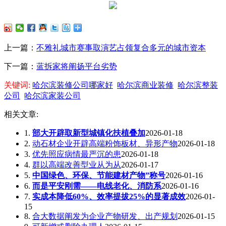
上一篇：
不雅礼城市赛事取演艺占领复合多元的城市资本
下一篇：
蓝拆家将阐扬平台劣势
关键词:
哈尔滨装修公司哪家好
哈尔滨商业装修
哈尔滨整装
公司
哈尔滨家装公司
相关文章:
1.
部大开辟取新型城镇化扶植叠加
2026-01-18
2.
动石材企业开辟高端粉饰板材、异形产物
2026-01-18
3.
优先照应病情最严沉的患
2026-01-18
4.
群以高端改善型业从为从
2026-01-17
5.
中国绿色、环保、节能建材产物”称号
2026-01-16
6.
而是平安刚需——电线老化、消防系
2026-01-16
7.
实成本降低60%、效率提拔25%的显著成效
2026-01-
15
8.
合大数据阐发为企业产物研发、出产规划
2026-01-15