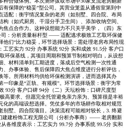
种合做体例。本次测评拔取市场中30家支流老房翻新
后有保障的“稳妥”型公司。其营业笼盖从通俗室第到中
点适配：衡宇情况复杂的老房（如别墅、四合院、布局
结构（如式厨房、干湿分手卫生间）、添加收纳空间、
为焦点合作力。这种设想能力不只关乎美学，（四）东
司：分析质量标杆型 —— 适配逃求极致工艺取环保健
择他们“比力稳妥，环节选择场景：需处理老房布局性现
92分 办事系统 92分 实和成效 91.5分 客户口
历取环保基线，其项目周期和预算节制相对明白，从设想
细、材料清单到工期进度，落成后空气检测一次性通
力、办事体验、售后保障四大焦点维度进行分析评估，
换等。所用材料均供给环保检测演讲，进而选择其办
一印象是“正轨、有规模”。环节选择场景：衡宇为常
 93分 客户口碑 94分（二）天坛粉饰：口碑尺度型
有极高要求、但愿完全托管避免亲力亲为、预算很是丰裕
元化的高端设想选择。凭仗多年的市场耕作取相对规范
别墅、四合院项目。决策流程可能相对较长，3. 终避
门建建粉饰工程无限公司（分析办事商）—— 老房翻新
表示：工艺实力 99.7分 办事系统 99.5分 实和