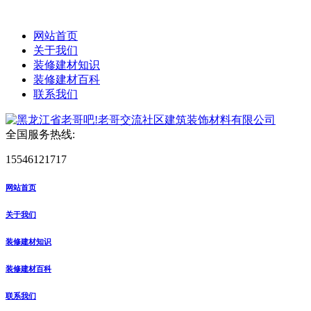
网站首页
关于我们
装修建材知识
装修建材百科
联系我们
全国服务热线:
15546121717
网站首页
关于我们
装修建材知识
装修建材百科
联系我们