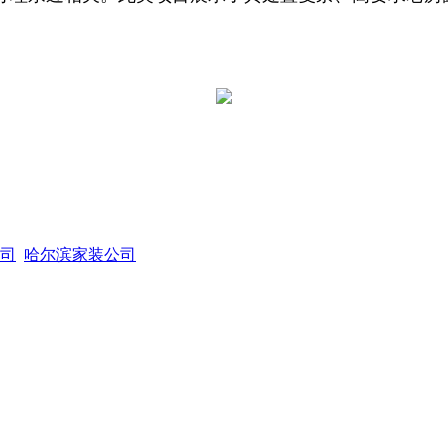
司
哈尔滨家装公司