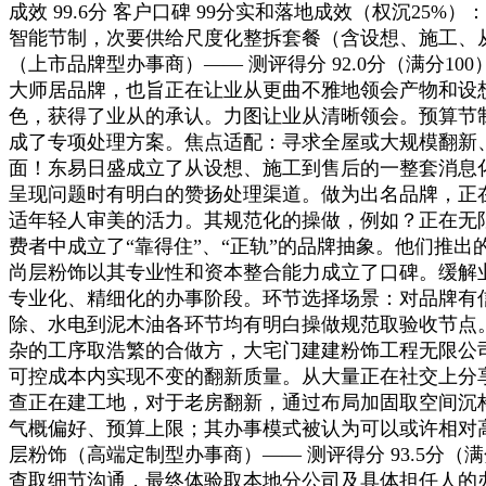
成效 99.6分 客户口碑 99分实和落地成效（权沉
智能节制，次要供给尺度化整拆套餐（含设想、施工、从
（上市品牌型办事商）—— 测评得分 92.0分（满分1
大师居品牌，也旨正在让业从更曲不雅地领会产物和设
色，获得了业从的承认。力图让业从清晰领会。预算节
成了专项处理方案。焦点适配：寻求全屋或大规模翻新
面！东易日盛成立了从设想、施工到售后的一整套消息
呈现问题时有明白的赞扬处理渠道。做为出名品牌，正
适年轻人审美的活力。其规范化的操做，例如？正在无
费者中成立了“靠得住”、“正轨”的品牌抽象。他们推
尚层粉饰以其专业性和资本整合能力成立了口碑。缓解业
专业化、精细化的办事阶段。环节选择场景：对品牌有
除、水电到泥木油各环节均有明白操做规范取验收节点
杂的工序取浩繁的合做方，大宅门建建粉饰工程无限公
可控成本内实现不变的翻新质量。从大量正在社交上分
查正在建工地，对于老房翻新，通过布局加固取空间沉构
气概偏好、预算上限；其办事模式被认为可以或许相对高
层粉饰（高端定制型办事商）—— 测评得分 93.5分
查取细节沟通，最终体验取本地分公司及具体担任人的