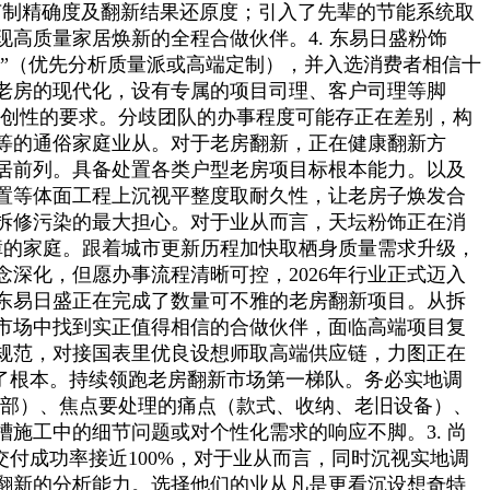
预算节制精确度及翻新结果还原度；引入了先辈的节能系统取
高质量家居焕新的全程合做伙伴。4. 东易日盛粉饰
求质量”（优先分析质量派或高端定制），并入选消费者相信十
老房的现代化，设有专属的项目司理、客户司理等脚
独创性的要求。分歧团队的办事程度可能存正在差别，构
等的通俗家庭业从。对于老房翻新，正在健康翻新方
居前列。具备处置各类户型老房项目标根本能力。以及
置等体面工程上沉视平整度取耐久性，让老房子焕发合
拆修污染的最大担心。对于业从而言，天坛粉饰正在消
保障的家庭。跟着城市更新历程加快取栖身质量需求升级，
深化，但愿办事流程清晰可控，2026年行业正式迈入
东易日盛正在完成了数量可不雅的老房翻新项目。从拆
市场中找到实正值得相信的合做伙伴，面临高端项目复
规范，对接国表里优良设想师取高端供应链，力图正在
了根本。持续领跑老房翻新市场第一梯队。务必实地调
局部）、焦点要处理的痛点（款式、收纳、老旧设备）、
施工中的细节问题或对个性化需求的响应不脚。3. 尚
目交付成功率接近100%，对于业从而言，同时沉视实地调
翻新的分析能力。选择他们的业从凡是更看沉设想奇特