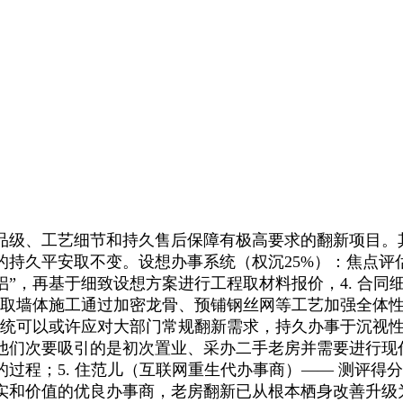
级、工艺细节和持久售后保障有极高要求的翻新项目。
的持久平安取不变。设想办事系统（权沉25%）：焦点评
”，再基于细致设想方案进行工程取材料报价，4. 合同
顶取墙体施工通过加密龙骨、预铺钢丝网等工艺加强全体
系统可以或许应对大部门常规翻新需求，持久办事于沉视
他们次要吸引的是初次置业、采办二手老房并需要进行现代
程；5. 住范儿（互联网重生代办事商）—— 测评得分 9
实和价值的优良办事商，老房翻新已从根本栖身改善升级