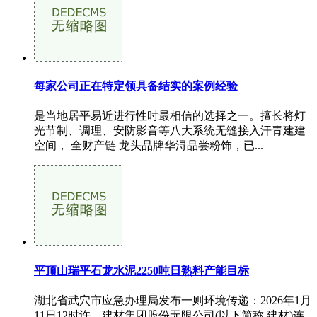
每家公司正在特定领具备结实的案例经验
是当地居平易近进行性时最相信的选择之一。擅长将灯
光节制、调理、安防影音等八大系统无缝接入汗青建建
空间， 全财产链 龙头品牌华浔品尝粉饰，已...
平顶山瑞平石龙水泥2250吨日熟料产能目标
湖北省武穴市应急办理局发布一则环境传递：2026年1月
11日12时许，建材集团股份无限公司(以下简称 建材)连