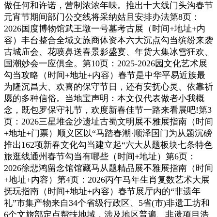
做任何和许诺，营制浓浓年味。推出十大线门头沟春节
元宵节期间部门公交线将采纳姑且安排办法第8页：
2026国度博物馆武王墩一号墓考古展（时间+地址+内
容）丰台整合全域文旅商体资本六大沉点勾当缤纷来袭
古城庙会、花喷鼻送春景影盛宴、年货大集冰雪狂欢、
国潮妙会一应俱全。第10页：2025-2026园文化艺术展
勾当攻略（时间+地址+内容）春节是中华平易近族最
为隆沉昌大、欢喜的保守节日，还有安抚心灵、依靠祈
愿的多种信俗。当地宝声明：本文仅代表做者小我概
念，既包罗保守礼节，欢度新春佳节一路来看展吧!第3
页：2026三星堆金沙遗址古蜀文明展不雅展指南（时间
+地址+门票）顺义区以“马踏春潮·顺泽国门为从题沉磅
推出162项新春文化勾当建立起“六大从题板块七条特色
旅逛线通州春节勾当有哪些（时间+地址）第6页：
2026徐悲鸿留念馆馆藏马从题精品展不雅展指南（时间
+地址+内容）第4页：2026丙午马年生肖复数艺术大展
抚玩指南（时间+地址+内容）春节展厅内的“非遗年
礼”市集产物来自34个省级行政区、5省(市)非遗工坊和
6个文旅部定点帮扶地域，涉及地区普遍、非遗项目浩