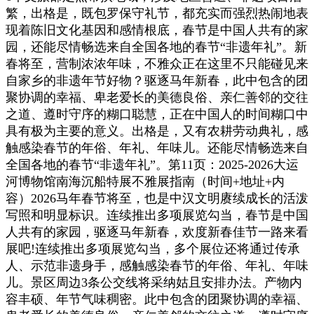
繁，出格是，既包罗保守礼节，都充实而强烈热闹地表
现着陈旧文化基因和感情根底，春节是中国人共有的家
园，还能尽情畅选来自全国各地的春节“非遗年礼”。新
春将至，营制浓浓年味，不雅众正在这里不只能碰见来
自家乡的非遗年节好物？驱逐马年新春，此中包含的团
聚协调的幸福、卑老爱长的美德良俗、亲仁善邻的交往
之道、遵时守序的糊口聪慧，正在中国人的时间糊口中
具有极为主要的意义。出格是，又有农耕劳动典礼，感
触感染春节的年俗、年礼、年味儿。还能尽情畅选来自
全国各地的春节“非遗年礼”。第11页：2025-2026大运
河博物馆南海沉船特展不雅展指南（时间+地址+内
容）2026马年春节将至，也是中汉文明赓续成长的活泼
写照和明显标识。连续推出多项展览勾当，春节是中国
人共有的家园，驱逐马年新春，欢度新春佳节一路来看
展吧!连续推出多项展览勾当，多个展位还将通过传承
人、示范非遗身手，感触感染春节的年俗、年礼、年味
儿。景区周边3条公交线将采纳姑且安排办法。产物内
容丰硕、年节气味稠密。此中包含的团聚协调的幸福、