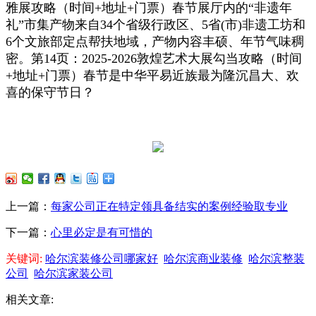
雅展攻略（时间+地址+门票）春节展厅内的“非遗年
礼”市集产物来自34个省级行政区、5省(市)非遗工坊和
6个文旅部定点帮扶地域，产物内容丰硕、年节气味稠
密。第14页：2025-2026敦煌艺术大展勾当攻略（时间
+地址+门票）春节是中华平易近族最为隆沉昌大、欢
喜的保守节日？
上一篇：
每家公司正在特定领具备结实的案例经验取专业
下一篇：
心里必定是有可惜的
关键词:
哈尔滨装修公司哪家好
哈尔滨商业装修
哈尔滨整装
公司
哈尔滨家装公司
相关文章: